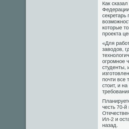
Как сказал
Федерации
секретарь 
возможнос
которые то
проекта це
«Для рабо
заводов, г
технологич
огромное ч
студенты, 
изготовлен
почти все 
стоит, и н
требования
Планируетс
честь 70-
Отечествен
Ил-2 и ост
назад.