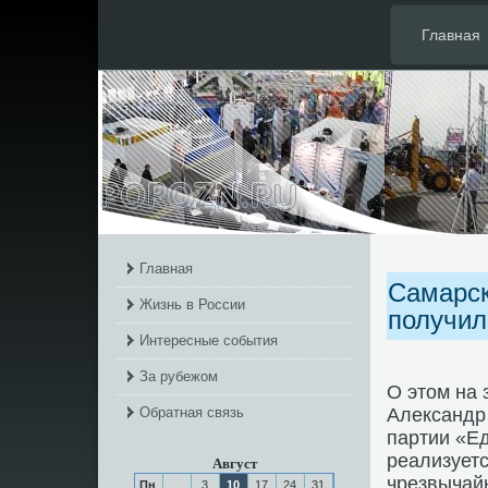
Главная
Главная
Самарск
Жизнь в России
получил
Интересные события
За рубежом
О этом на 
Обратная связь
Александр 
партии «Ед
реализует
Август
чрезвычай
Пн
3
10
17
24
31