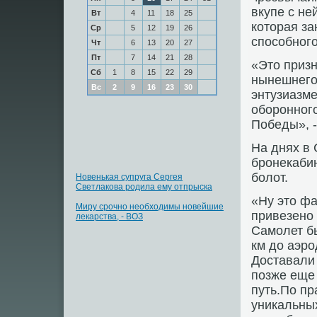
вкупе с не
Вт
4
11
18
25
которая за
Ср
5
12
19
26
способного
Чт
6
13
20
27
Пт
7
14
21
28
«Это призн
Сб
1
8
15
22
29
нынешнего
Вс
2
9
16
23
30
энтузиазме
оборонног
Победы», -
На днях в 
бронекабин
болот.
Новенькая супруга Сергея
Светлакова родила ему отпрыска
«Ну это фа
Миру срочно необходимы новейшие
привезено 
лекарства, - ВОЗ
Самолет б
км до аэро
Доставали 
позже еще 
путь.По пр
уникальных