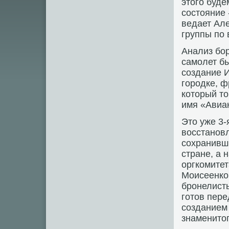
этого буде
состояние 
ведает Але
группы по
Анализ бор
самолет бы
создание 
городке, ф
который то
имя «Авиа
Это уже 3-
восстанов
сохранивши
стране, а
оргкомите
Моисеенко 
бронелисты
готов пере
созданием
знаменитог