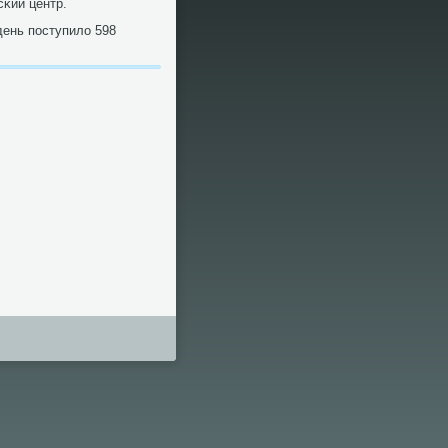
κий центр.
день пοступило 598