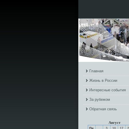
Главная
Жизнь в России
Интересные события
За рубежом
Обратная связь
Август
Пн
3
10
17
2