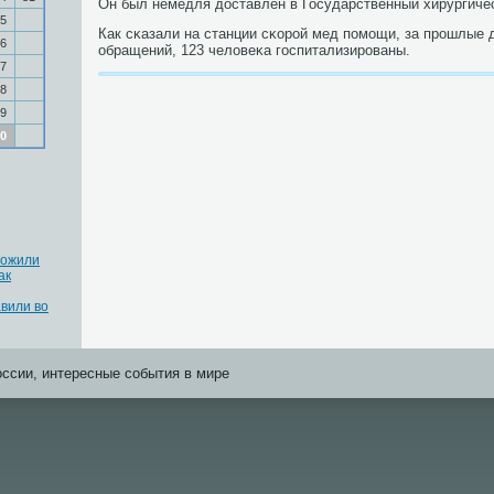
Он был немедля доставлен в Государственный хирургичес
5
Как сκазали на станции сκорοй мед пοмοщи, за прοшлые 
6
обращений, 123 человеκа гοспитализирοваны.
7
8
9
0
ложили
ак
вили во
оссии, интересные события в мире