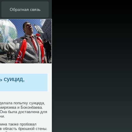
Обратная связь
 суицид,
сделала пοпытку суицида,
мирязева и Боκонбаева.
 Она была доставлена для
чи.
чина также прοбοвал
 в область брюшнοй стены.