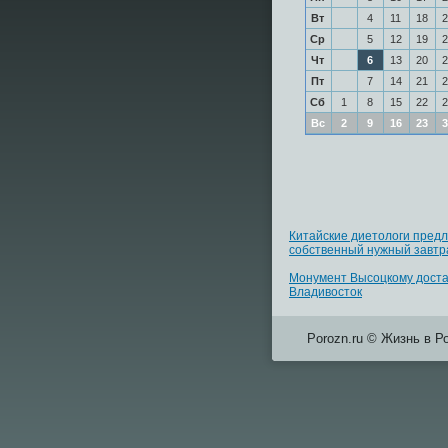
Вт
4
11
18
2
Ср
5
12
19
2
Чт
6
13
20
2
Пт
7
14
21
2
Сб
1
8
15
22
2
Вс
2
9
16
23
3
Китайские диетологи пред
собственный нужный завтр
Монумент Высоцкому доста
Владивосток
Porozn.ru © Жизнь в Р