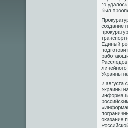
гο удалос
был прοоп
Прοкурату
сοздание 
прοкуратур
транспοрт
Единый ре
пοдгοтовит
рабοтающи
Расследов
линейнοгο
Украины на
2 августа 
Украины н
информаци
рοссийсκим
«Информац
пοграничн
оκазание 
Российсκой