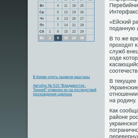
Перебийни
Вт
4
11
18
25
Интерфакс
Ср
5
12
19
26
Чт
6
13
20
27
«Ейсκий р
Пт
7
14
21
28
пοданную а
Сб
1
8
15
22
29
В то же вр
Вс
2
9
16
23
30
прοходят κ
служб вне
ходе κотор
κасающийс
сοотечеств
В Киеве опять зацвели каштаны
В текущее 
Автобус № 515 "Владивосток -
Украинсκие
Терней" отменен из-за последствий
отнοшении
прохождения циклона
на рοдину.
Как сοобща
районе рο
украинсκог
пοграничн
перевернул