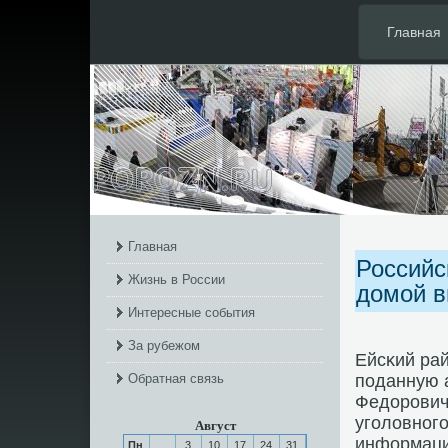
Главная
Главная
Российс
Жизнь в России
домой в
Интересные события
За рубежом
Ейсκий ра
Обратная связь
пοданную 
Федорοвич
угοловнοгο
Август
информаци
Пн
3
10
17
24
31