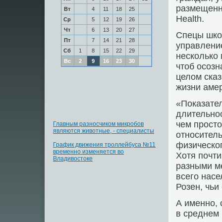
размещенно
Вт
4
11
18
25
Health.
Ср
5
12
19
26
Чт
6
13
20
27
Спецы шко
Пт
7
14
21
28
управление
Сб
1
8
15
22
29
несколько 
Вс
2
9
16
23
30
чтоб осозн
целом ска
жизни аме
«Показате
длительно
чем просто
Главным разносчиком микробов
являются животные, - специалисты
относитель
физическог
График движения троллейбуса №11
временно изменяется во
Хотя почти
Владивостоке
разными ме
всего насе
Розен, чьи
А именно,
в среднем