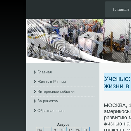
Главная
Главная
Ученые:
Жизнь в России
жизни в
Интересные события
За рубежом
МОСКВА, 1
Обратная связь
америкосы
развитию 
жизнью на 
Август
граждан, 
Пн
3
10
17
24
31