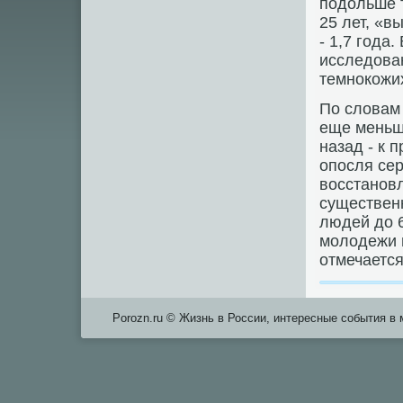
подольше т
25 лет, «в
- 1,7 года
исследован
темнокожи
По словам 
еще меньше
назад - к 
опосля сер
восстановл
существен
людей до 6
молодежи 
отмечается
Porozn.ru © Жизнь в России, интересные события в 