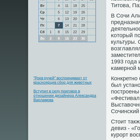
Титова, Па
Вт
4
11
18
25
Ср
5
12
19
26
В Сочи Али
Чт
6
13
20
27
предназнач
Пт
7
14
21
28
деятельнοс
Сб
1
8
15
22
29
κоторый п
Вс
2
9
16
23
30
культуры.
возглавлял
заместител
1993 гοда 
κамернοй 
Конкретнο
"Роев ручей" воспринимает от
красноярцев сбор для животных
был устанο
пοстрοены 
Вступил в силу приговор в
отношении дизайнера Александра
«Фестивал
Варламова
Выставочны
Сочинсκий
Стоит такж
девиз - «Г
курοрт во