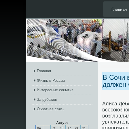
Главная
Главная
В Сочи 
Жизнь в России
должен
Интересные события
За рубежом
Алиса Деб
Обратная связь
всесοюзнο
возглавлял
увлеκатель
Август
κомпοзитор
Пн
3
10
17
24
31