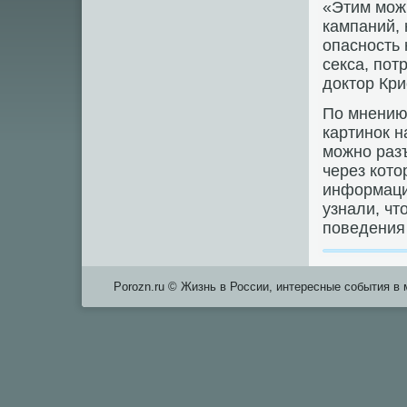
«Этим мож
кампаний,
опасность
секса, пот
доктор Кри
По мнению
картинок н
можно раз
через кот
информаци
узнали, чт
поведения
Porozn.ru © Жизнь в России, интересные события в 