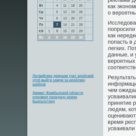
рекламы де
как эконом
Вт
4
11
18
25
о вероятн
Ср
5
12
19
26
Чт
6
13
20
27
Исследоват
Пт
7
14
21
28
попросили 
Сб
1
8
15
22
29
как нередк
Вс
2
9
16
23
30
попасть в
легких. По
данные, и 
вероятных 
соответств
Латвийские девушки учат арабский,
Результаты
чтоб выйти замуж за арабских
информацию
шейхов
чем ожида
Акимат Жамбылской области
усваивали
опроверг передачу земли
Кыргызстану
принятие р
людям, кот
оценивают
время рес
усваивали