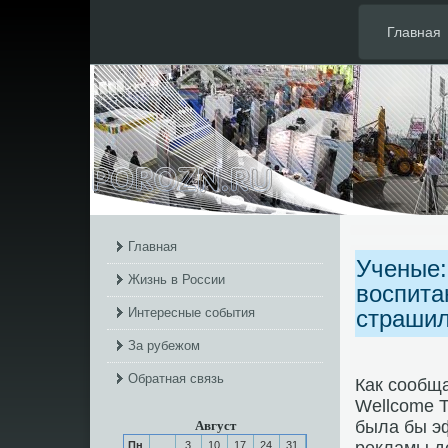
Главная
Главная
Ученые:
Жизнь в России
воспита
Интересные события
страши
За рубежом
Обратная связь
Как сообщ
Wellcome T
была бы э
Август
Пн
3
10
17
24
31