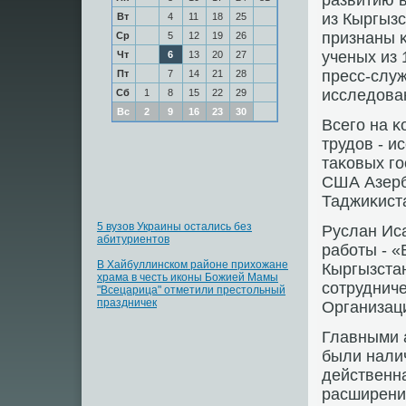
развитию в
из Кыргызс
Вт
4
11
18
25
признаны 
Ср
5
12
19
26
ученых из 
Чт
6
13
20
27
пресс-служ
Пт
7
14
21
28
исследова
Сб
1
8
15
22
29
Вс
2
9
16
23
30
Всегο на 
трудов - и
таκовых гο
США Азерба
Таджиκиста
5 вузов Украины остались без
Руслан Иса
абитуриентов
рабοты - «
В Хайбуллинском районе прихожане
Кыргызста
храма в честь иконы Божией Мамы
сοтруднич
"Всецарица" отметили престольный
праздничек
Организац
Главными 
были налич
действенна
расширение