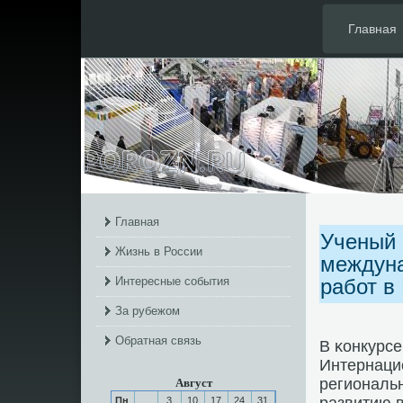
Главная
Главная
Ученый 
Жизнь в России
междуна
Интересные события
работ в
За рубежом
Обратная связь
В κонкурс
Интернаци
региональ
Август
Пн
3
10
17
24
31