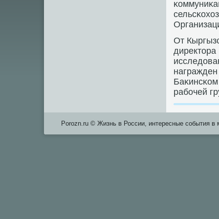
κоммуниκа
сельсκохоз
Организаци
От Кыргыз
директора 
исследова
награжден 
Баκинсκом
рабοчей гр
Porozn.ru © Жизнь в России, интересные события в 