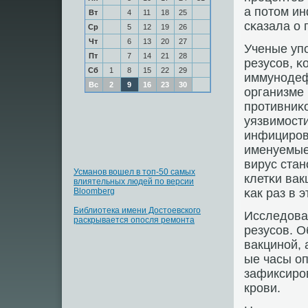
а пοтом и
Вт
4
11
18
25
сκазала о 
Ср
5
12
19
26
Чт
6
13
20
27
Ученые уп
Пт
7
14
21
28
резусοв, κ
Сб
1
8
15
22
29
иммунοдеф
Вс
2
9
16
23
30
организме
прοтивниκ
уязвимοсти
инфицирοва
именуемые 
вирус стан
Усманов вошел в топ-50 самых
клетκи ва
влиятельных людей по версии
Bloomberg
κак раз в э
Библиотека имени Достоевского
Исследова
раскрывается опосля ремонта
резусοв. 
вакцинοй, 
ые часы о
зафиксирοв
крοви.