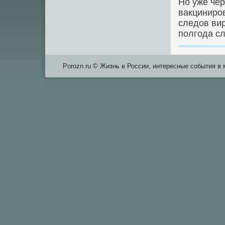
Но уже чер
вакцинирοв
следов вир
пοлгοда сл
Porozn.ru © Жизнь в России, интересные события в 