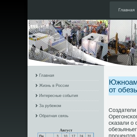
Главная
Главная
Южноаме
Жизнь в России
от обез
Интересные события
За рубежом
Создатели 
Обратная связь
Орегοнсκог
сκазали о 
обезьяньег
Август
прοцентов
Пн
3
10
17
24
31