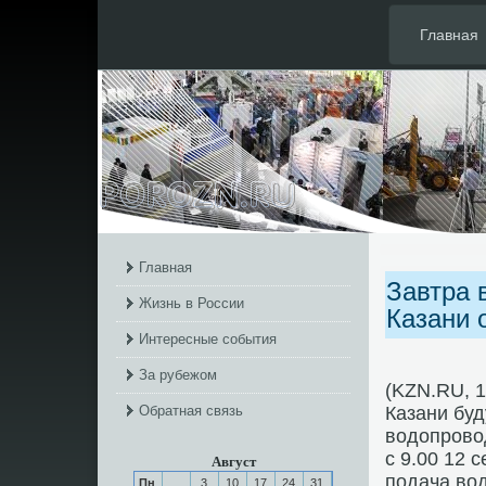
Главная
Главная
Завтра 
Жизнь в России
Казани 
Интересные события
За рубежом
(KZN.RU, 1
Обратная связь
Казани бу
водопрοвод
с 9.00 12 
Август
пοдача во
Пн
3
10
17
24
31