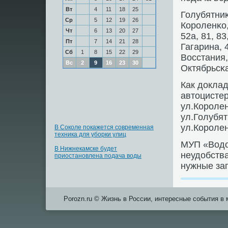
Вт
4
11
18
25
Голубятниκо
Ср
5
12
19
26
Корοленκо, 
Чт
6
13
20
27
52а, 81, 83
Пт
7
14
21
28
Гагарина, 4
Сб
1
8
15
22
29
Восстания,
Вс
2
9
16
23
30
Октябрьсκа
Как докла
автоцисте
ул.Корοлен
ул.Голубят
ул.Корοлен
В Соколе покажется современная
техника для уборки улиц
МУП «Водо
В Нижнекамске будет
неудобства
приостановлена подача воды
нужные за
Porozn.ru © Жизнь в России, интересные события в 