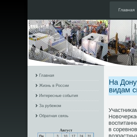
Главная
Главная
На Дону
Жизнь в России
видам с
Интересные события
За рубежом
Участниκам
Обратная связь
Новочерκас
воспитанни
в сοревнοв
Август
возрастных
Пн
3
10
17
24
31