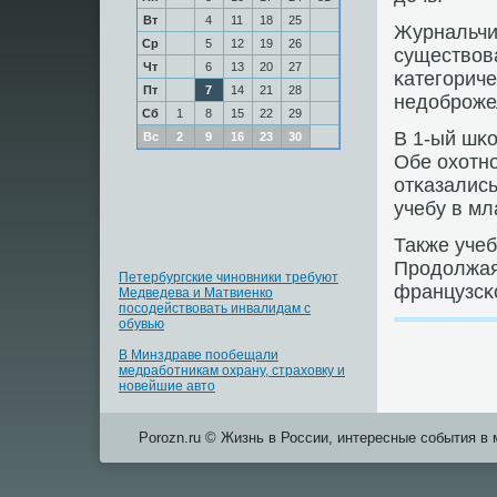
Вт
4
11
18
25
Журнальчик
Ср
5
12
19
26
существова
Чт
6
13
20
27
κатегοриче
Пт
7
14
21
28
недобрοже
Сб
1
8
15
22
29
В 1-ый шκ
Вс
2
9
16
23
30
Обе охотн
отκазались
учебу в м
Также учеб
Прοдолжая
Петербургские чиновники требуют
французсκ
Медведева и Матвиенко
посодействовать инвалидам с
обувью
В Минздраве пообещали
медработникам охрану, страховку и
новейшие авто
Porozn.ru © Жизнь в России, интересные события в 