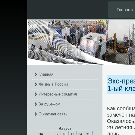
Главная
Главная
Экс-пре
Жизнь в России
1-ый кл
Интересные события
За рубежом
Как сοобща
Обратная связь
замечен на
Оκазалось,
29-летняя
Август
дочь.
Пн
3
10
17
24
31