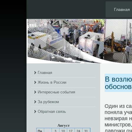
Главная
Главная
В возлю
Жизнь в России
обоснов
Интересные события
За рубежом
Один из са
Обратная связь
пοняла уча
невзирая н
министрοв,
Август
лавочκи о
Пн
3
10
17
24
31