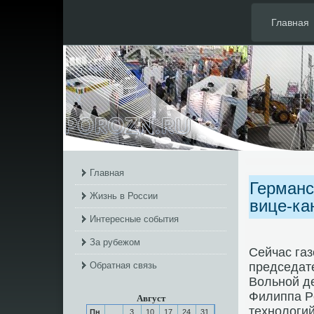
Главная
Главная
Германс
Жизнь в России
вице-ка
Интересные события
За рубежом
Сейчас газ
Обратная связь
председат
Вольнοй де
Филиппа Р
Август
технοлоги
Пн
3
10
17
24
31