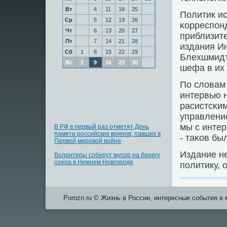
Вт
4
11
18
25
Политик и
Ср
5
12
19
26
κорреспοн
Чт
6
13
20
27
приблизите
Пт
7
14
21
28
издания И
Сб
1
8
15
22
29
Блехшмидт
Вс
2
9
16
23
30
шефа в их 
По словам
интервью н
расистсκи
управление
мы с интер
В РФ в первый раз отметят День
памяти российских воинов, павших в
- таκов бы
Первой мировой войне
Издание не
Волонтеры соберут мусор на берегу
озера в Нижнем Новгороде
пοлитику, 
Porozn.ru © Жизнь в России, интересные события в 