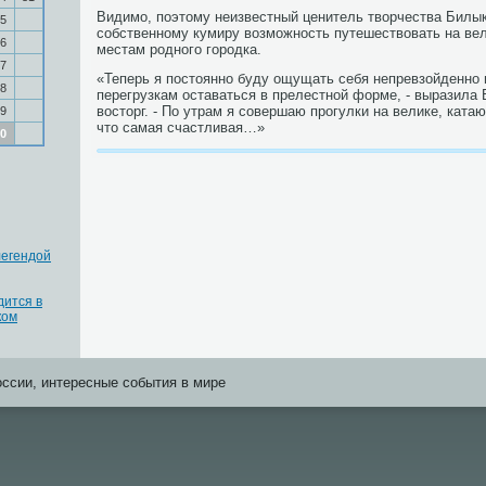
Видимо, поэтому неизвестный ценитель творчества Билы
5
собственному кумиру возможность путешествовать на ве
6
местам родного городка.
7
«Теперь я постоянно буду ощущать себя непревзойденно 
8
перегрузкам оставаться в прелестной форме, - выразила
восторг. - По утрам я совершаю прогулки на велике, ката
9
что самая счастливая…»
0
легендой
дится в
ком
оссии, интересные события в мире