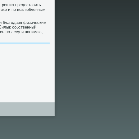
к решил предоставить
лике и по возлюбленным
и благодаря физическим
 Билык собственный
юсь по лесу и понимаю,