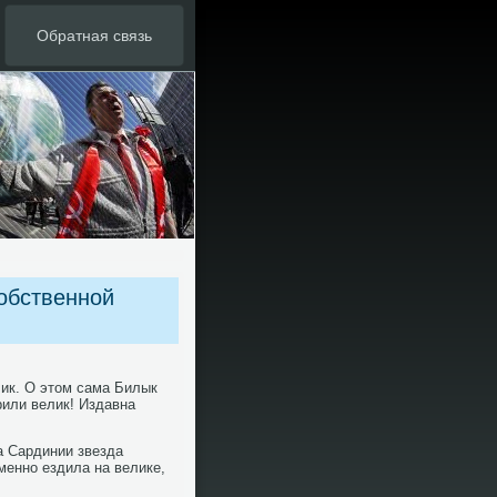
Обратная связь
обственной
лик. О этом сама Билык
рили велик! Издавна
а Сардинии звезда
менно ездила на велике,