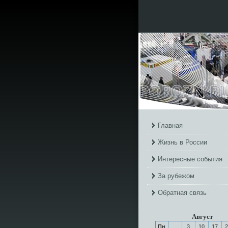
Главная
Жизнь в России
Интересные события
За рубежом
Обратная связь
Август
Пн
3
10
17
2