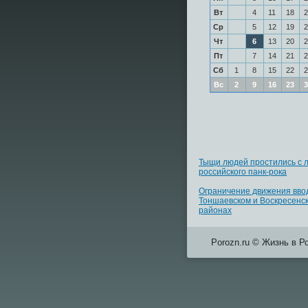
Вт
4
11
18
2
Ср
5
12
19
2
Чт
6
13
20
2
Пт
7
14
21
2
Сб
1
8
15
22
2
Вс
2
9
16
23
3
Тыщи людей простились с 
российского панк-рока
Ограничение движения вво
Тоншаевском и Воскресенс
районах
Porozn.ru © Жизнь в Р