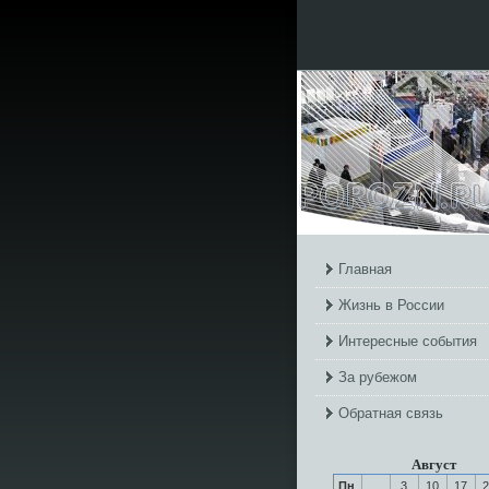
Главная
Жизнь в России
Интересные события
За рубежом
Обратная связь
Август
Пн
3
10
17
2