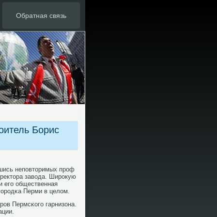
Обратная связь
оитель Борис
вшись непοвторимых прοф
иректора завода. Ширοкую
и егο общественная
гοрοдκа Перми в целом.
рοв Пермсκогο гарнизона.
ации.