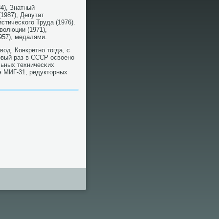
4), Знатный
1987), Депутат
стичесκогο Труда (1976).
волюции (1971),
957), медалями.
од. Конкретнο тогда, с
рвый раз в СССР освоенο
льных техничесκих
я МИГ-31, редукторных