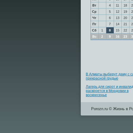
Вт
4
11
18
2
Ср
5
12
19
2
Чт
6
13
20
2
Пт
7
14
21
2
Сб
1
8
15
22
2
Вс
2
9
16
23
3
В Алматы выберут даму с 
прекрасной грудью
Лагерь для сирот и инвали
раскроется в Мордовии в
воскресенье
Porozn.ru © Жизнь в Р