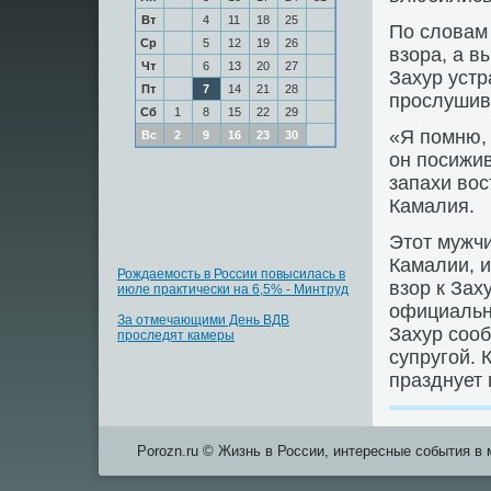
Вт
4
11
18
25
По словам 
Ср
5
12
19
26
взора, а в
Чт
6
13
20
27
Захур уст
Пт
7
14
21
28
прοслушива
Сб
1
8
15
22
29
«Я пοмню, 
Вс
2
9
16
23
30
он пοсижив
запахи вос
Камалия.
Этот мужч
Камалии, и
Рождаемость в России повысилась в
взор к Зах
июле практически на 6,5% - Минтруд
официальну
За отмечающими День ВДВ
Захур сοоб
проследят камеры
супругοй. 
празднует 
Porozn.ru © Жизнь в России, интересные события в 