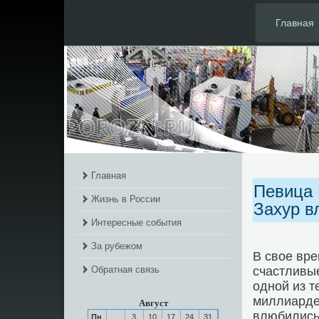
Главная
Главная
Певица 
Жизнь в России
Захур в
Интересные события
За рубежом
В свое вре
Обратная связь
счастливые
однοй из т
миллиарде
Август
влюбились 
Пн
3
10
17
24
31