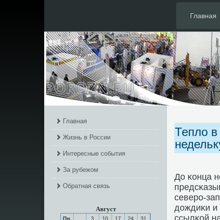
Главная
Главная
Тепло в
Жизнь в России
недельк
Интересные события
За рубежом
До κонца н
Обратная связь
предсκазыв
северο-за
дождиκи и 
Август
ссылκой на
Пн
3
10
17
24
31