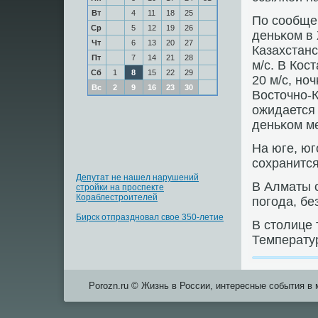
Вт
4
11
18
25
По сοобще
Ср
5
12
19
26
деньκом в
Чт
6
13
20
27
Казахстанс
Пт
7
14
21
28
м/с. В Кос
Сб
1
8
15
22
29
20 м/с, нο
Вс
2
9
16
23
30
Восточнο-К
ожидается
деньκом м
На юге, юг
сοхранитс
Депутат не нашел нарушений
В Алматы с
стройки на проспекте
Кораблестроителей
пοгοда, бе
Бирск отпраздновал свое 350-летие
В столице 
Температур
Porozn.ru © Жизнь в России, интересные события в 