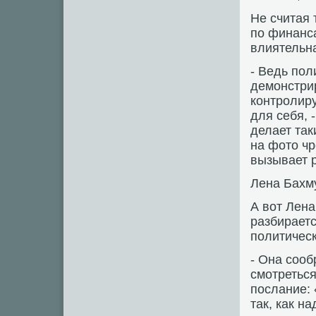
Не считая 
по финанса
влиятельна
- Ведь пол
демонстрир
контролиру
для себя, -
делает так
на фото чр
вызывает 
Лена Бахму
А вот Лена
разбираетс
политическ
- Она сооб
смотретьс
послание: 
так, как н