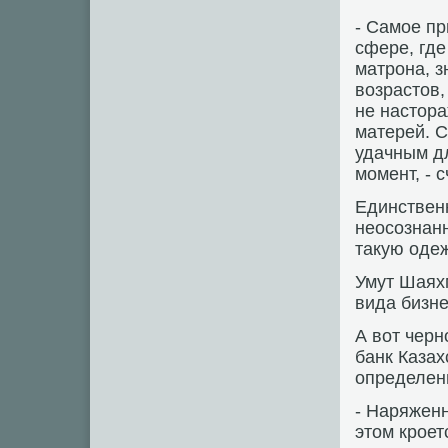
- Самое пр
сфере, гд
матрона, з
возрастов,
не настора
матерей. 
удачным дл
момент, - с
Единственн
неосознанн
такую одеж
Умут Шаях
вида бизн
А вот чер
банк Казах
определен
- Наряжен
этом кроет