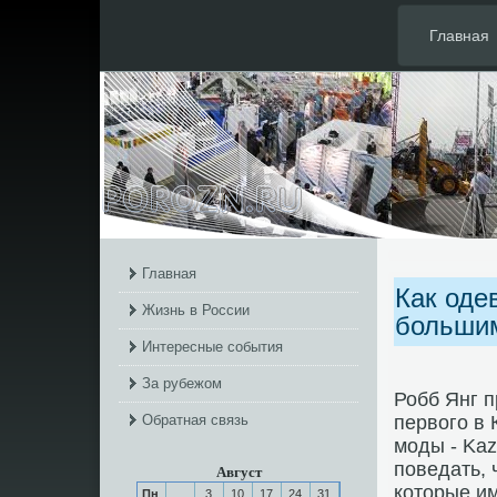
Главная
Главная
Как оде
Жизнь в России
больши
Интересные события
За рубежом
Робб Янг п
Обратная связь
первого в 
моды - Kaz
поведать, 
Август
которые и
Пн
3
10
17
24
31