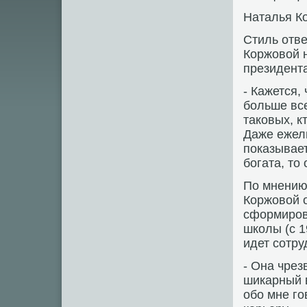
Наталья К
Стиль отв
Коржовой 
президент
- Кажется,
больше все
таковых, к
Даже ежели
показывает
богата, то
По мнению
Коржовой о
сформиров
школы (с 1
идет сотр
- Она чрез
шикарный в
обо мне го