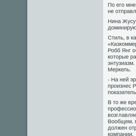
По его мн
не отправ
Нина Жусуп
доминирую
Стиль, в 
«Казкомме
Робб Янг о
которые ра
энтузиазм.
Меркель.
- На ней э
произнес Р
показател
В то же в
профессион
возглавляе
Вообщем, 
должен отр
компании.