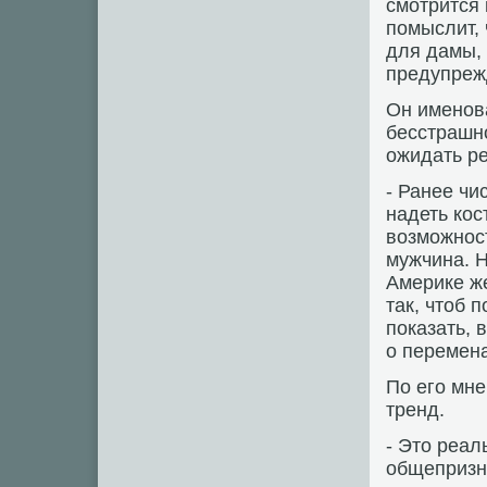
смотрится 
помыслит,
для дамы, 
предупреж
Он именов
бесстрашно
ожидать ре
- Ранее чи
надеть кос
возможност
мужчина. Н
Америке ж
так, чтоб 
показать, 
о перемена
По его мне
тренд.
- Это реал
общепризна