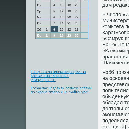
дам редакц
Вт
4
11
18
25
Ср
5
12
19
26
В число «
Чт
6
13
20
27
Министерс
Пт
7
14
21
28
комитета 
Сб
1
8
15
22
29
Карагусов
Вс
2
9
16
23
30
«Самрук-К
Банк» Лен
«Казкомме
правления
Шаяхметов
Робб призн
Главу Союза кинематографистов
Казахстана обвинили в
на основан
самоуправстве
представл
Роскосмос наделили возможностями
попытались
по охране экологии на "Байконуре"
обыденную 
обладал т
деятельнос
экономичес
поделился 
женщин-фи