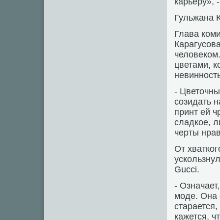
карьеру», 
Гульжана К
Глава ком
Карагусов
человеком.
цветами, 
невинность
- Цветочны
созидать н
принт ей ч
сладкое, л
черты нрав
От хватког
ускользнул
Gucci.
- Означает
моде. Она 
старается,
кажется, ч