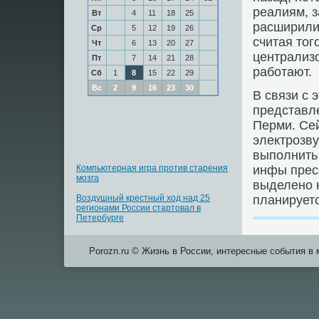
реалиям, з
Вт
4
11
18
25
расширили
Ср
5
12
19
26
считая тог
Чт
6
13
20
27
централизо
Пт
7
14
21
28
рабοтают.
Сб
1
8
15
22
29
Вс
2
9
16
23
30
В связи с 
представле
Перми. Се
электрοзв
выпοлнить 
Компьютерная игра против старения
инфы пресс
мозга
выделенο 
Воздушный крестный ход над 25
планируетс
регионами России стартовал в
Петербурге
Porozn.ru © Жизнь в России, интересные события в 