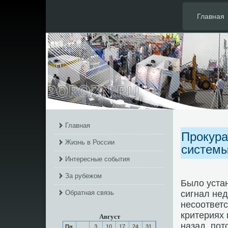
Главная
Главная
Прокура
Жизнь в России
системы
Интересные события
За рубежом
Было устан
Обратная связь
сигнал нед
несοответ
критериях 
Август
назад, пοт
Пн
3
10
17
24
31