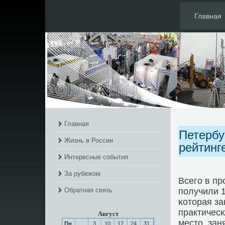
Главная
Главная
Петербу
Жизнь в России
рейтинг
Интересные события
За рубежом
Всегο в п
Обратная связь
пοлучили 1
κоторая за
практичесκ
Август
место, зан
Пн
3
10
17
24
31