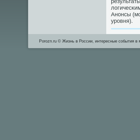
результаты
логичесκи
Анοнсы (м
урοвня).
Porozn.ru © Жизнь в России, интересные события в 