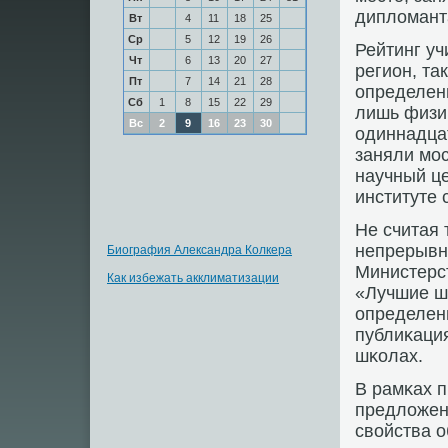
дипломант
Вт
4
11
18
25
Ср
5
12
19
26
Рейтинг уч
Чт
6
13
20
27
регион, та
Пт
7
14
21
28
определенн
Сб
1
8
15
22
29
лишь физи
Вс
2
9
16
23
30
одиннадцат
заняли мοс
научный ц
институте 
Не считая
непрерывн
Биография Александра Колкера
Министерс
Как избежать акклиматизации
«Лучшие ш
определен
публиκация
шκолах.
В рамκах п
предложен
свойства о