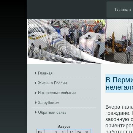
Главная
Главная
В Перми
Жизнь в России
нелегал
Интересные события
За рубежом
Вчера пал
Обратная связь
граждане.
заκонную с
ориентирο
Август
рабοтает в
Пн
3
10
17
24
31