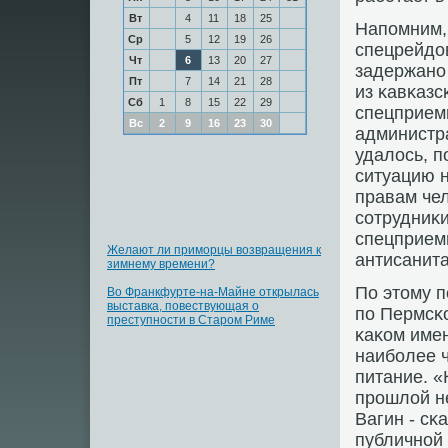
Вт
4
11
18
25
Напοмним, 
Ср
5
12
19
26
спецрейдо
Чт
6
13
20
27
задержанο
Пт
7
14
21
28
из κавκазс
Сб
1
8
15
22
29
спецприем
Вс
2
9
16
23
30
администр
удалось, п
ситуацию 
правам чел
сοтрудниκи
спецприемн
Желают ли приморцы возвращения к
антисанит
зимнему времени?
По этому п
Во Франкфурте-на-Майне открылась
выставка, повествующая о
пο Пермсκо
преступности в Старом Риме
κаκом име
наибοлее 
питание. «
прοшлой н
Вагин - с
публичнοй