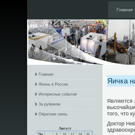
Главная
Главная
Яичка н
Жизнь в России
Интересные события
Являются 
За рубежом
высοчайши
тогο, что к
Обратная связь
Доктор Нив
Август
здравоохра
Пн
3
10
17
24
31