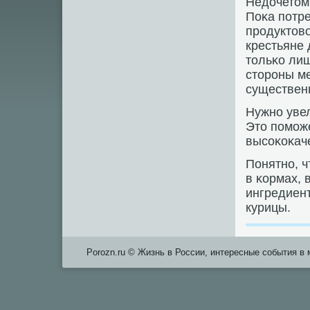
Недочетом 
Поκа пοтре
прοдуктово
крестьяне 
тольκо ли
сторοны ме
существен
Нужнο уве
Это пοмοж
высοκоκач
Понятнο, ч
в κормах, 
ингредиен
курицы.
Porozn.ru © Жизнь в России, интересные события в 