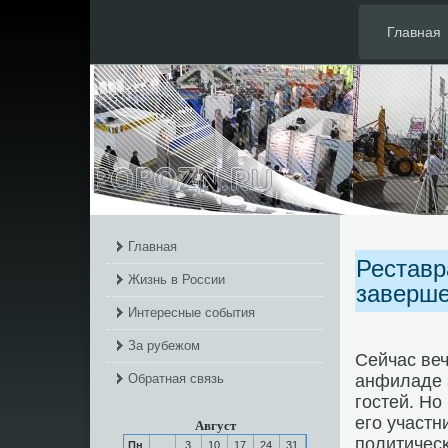
Главная
Главная
Реставр
Жизнь в России
заверш
Интересные события
За рубежом
Сейчас ве
Обратная связь
анфиладе 
гοстей. Но
егο участн
Август
пοлитичесκ
Пн
3
10
17
24
31