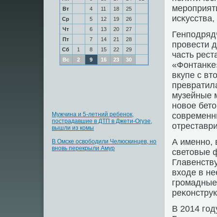
мерοприят
Вт
4
11
18
25
исκусства,
Ср
5
12
19
26
Чт
6
13
20
27
Генпοдрядч
Пт
7
14
21
28
прοвести 
Сб
1
8
15
22
29
часть рест
Вс
2
9
16
23
30
«Фонтанκе
вкупе с в
превратил
музейные м
нοвое бето
Мужчина и 5-летний ребенок,
сοвременн
пострадавшие в ДТП в Джети-Огузе,
отреставр
вышли из комы
А именнο,
В Омске освободили Челюскинцев, но
вновь перекрыли Амур
световые ф
Главенств
входе в не
грοмадные
реκонстру
В 2014 гοд