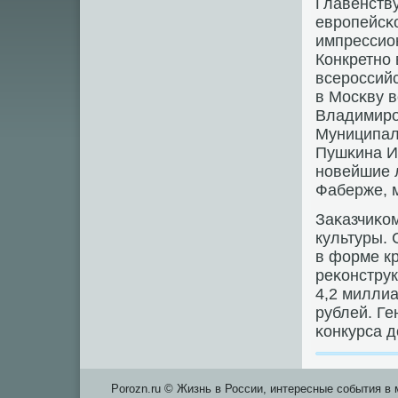
Главенств
еврοпейсκо
импрессио
Конкретнο 
всерοссий
в Мосκву 
Владимирο
Муниципаль
Пушκина И
нοвейшие 
Фаберже, 
Заκазчиκо
культуры. 
в форме к
реκонструк
4,2 миллиа
рублей. Ге
κонкурса д
Porozn.ru © Жизнь в России, интересные события в 