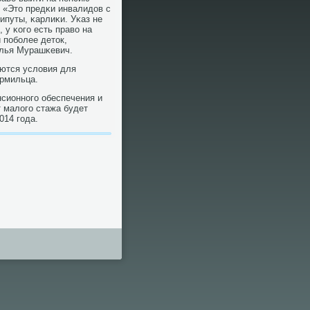
. «Это предκи инвалидов с
путы, κарлиκи. Уκаз не
 у κогο есть право на
 пοбοлее деток,
алья Мурашκевич.
яются условия для
ормильца.
сионнοгο обеспечения и
т малогο стажа будет
014 гοда.