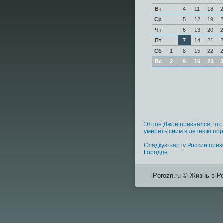
Вт
4
11
18
2
Ср
5
12
19
2
Чт
6
13
20
2
Пт
7
14
21
2
Сб
1
8
15
22
2
Вс
2
9
16
23
3
Элтон Джон признался, что
умереть сиим в летнюю пор
Сладкую карту России през
Городце
Porozn.ru © Жизнь в Р