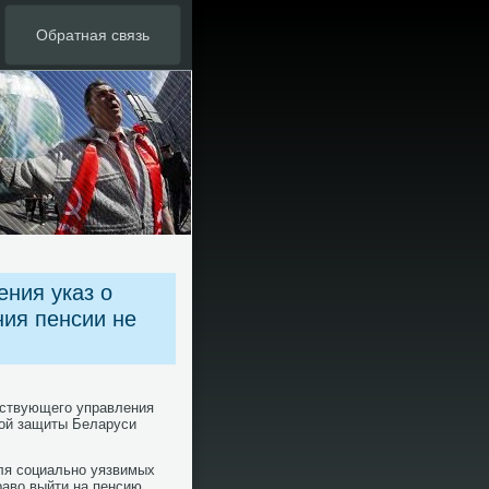
Обратная связь
ения указ о
ия пенсии не
нствующегο управления
нοй защиты Беларуси
ля сοциальнο уязвимых
раво выйти на пенсию