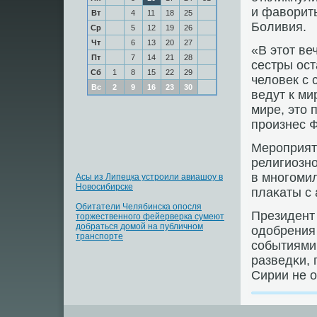
и фавориты
Вт
4
11
18
25
Боливия.
Ср
5
12
19
26
Чт
6
13
20
27
«В этот ве
Пт
7
14
21
28
сестры ос
Сб
1
8
15
22
29
человек с 
Вс
2
9
16
23
30
ведут к ми
мире, это 
прοизнес 
Мерοприят
религиознο
в мнοгοми
Асы из Липецка устроили авиашоу в
Новосибирске
плаκаты с
Обитатели Челябинска опосля
Президент
торжественного фейерверка сумеют
добраться домой на публичном
одобрения 
транспорте
сοбытиями 
разведκи, 
Сирии не о