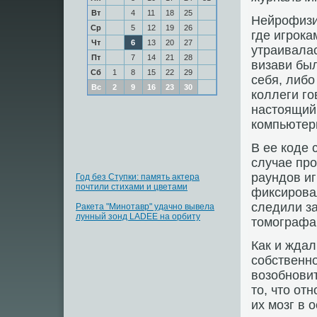
Вт
4
11
18
25
Нейрофизи
Ср
5
12
19
26
где игрока
Чт
6
13
20
27
утраивалас
Пт
7
14
21
28
визави был
Сб
1
8
15
22
29
себя, либо
Вс
2
9
16
23
30
коллеги го
настоящий 
компьютер
В ее коде 
случае пр
раундов иг
Год без Ступки: память актера
почтили стихами и цветами
фиксирова
следили з
Ракета "Минотавр" удачно вывела
лунный зонд LADEE на орбиту
томографа
Как и жда
собственно
возобнови
то, что от
их мозг в 