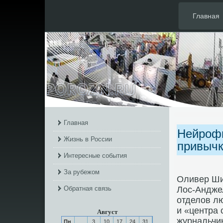
Главная
Главная
Нейрофи
Жизнь в России
привыч
Интересные события
За рубежом
Оливер Шил
Обратная связь
Лос-Анджел
отделов лю
и «центра 
Август
журнальчик
Пн
3
10
17
24
31