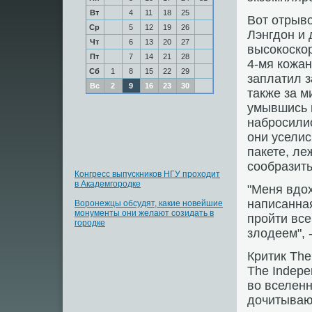
Вт
4
11
18
25
Вот отрыво
Ср
5
12
19
26
Лэнгдон и 
Чт
6
13
20
27
высокоскор
Пт
7
14
21
28
4-мя кожа
Сб
1
8
15
22
29
заплатил з
Вс
2
9
16
23
30
также за м
умывшись в
набросилис
они уселис
пакете, ле
сообразить
Конгресс выпускников НГУ проходит
в Академгородке
"Меня вдо
написанная
Воронежцы обсудят, какие новейшие
монументы они желают созидать в
пройти все
городке
злодеем", 
Критик Th
The Indep
во вселенн
дочитывают