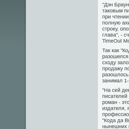
"Дэн Браун
таковым пи
при чтении
полную ах
строку, оп
глава", - 
TimeOut Мо
Так как "К
разошелся 
сходу зало
продажу п
разошлось
занимал 1-
"На сей де
писателей 
роман - эт
издателя,
профессио
"Кода да В
нынешних 