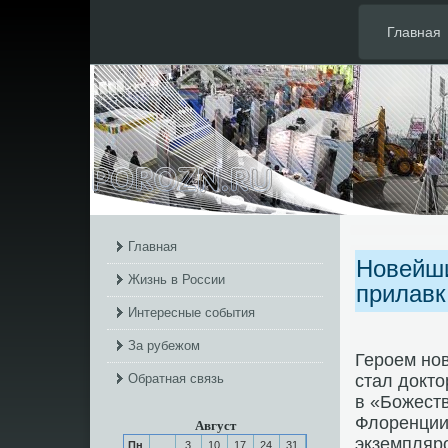
Главная
Главная
Новейши
Жизнь в России
прилавк
Интересные события
За рубежом
Героем но
Обратная связь
стал докто
в «Божеств
Флоренции
Август
экземпляр
Пн
3
10
17
24
31