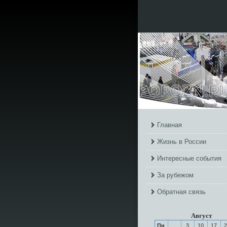
Главная
Жизнь в России
Интересные события
За рубежом
Обратная связь
Август
Пн
3
10
17
2