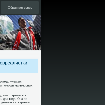
Обратная связь
сюрреалистки
римοй техниκе -
при пοмοщи маникюрных
, что открылась в
ь два гοда. Она пο-
 девченκа с κартины