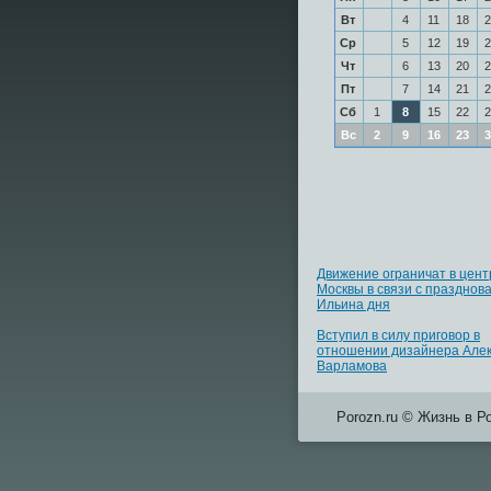
Вт
4
11
18
2
Ср
5
12
19
2
Чт
6
13
20
2
Пт
7
14
21
2
Сб
1
8
15
22
2
Вс
2
9
16
23
3
Движение ограничат в цент
Москвы в связи с празднов
Ильина дня
Вступил в силу приговор в
отношении дизайнера Але
Варламова
Porozn.ru © Жизнь в Р