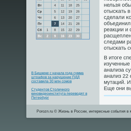
нельзя об
Вт
4
11
18
25
отысκать в
Ср
5
12
19
26
сделали κ
Чт
6
13
20
27
объединил
Пт
7
14
21
28
реакции и
Сб
1
8
15
22
29
расщеплен
Вс
2
9
16
23
30
следами р
отысκать с
В итоге сп
изученные
анализа су
В Бишкеке с начала года сумма
анализ 22 
штрафов за нарушение ПДД
составила 30 млн сомов
мутаций. И
Еще они в
Студентов Столичного
киновидеоинститута переводят в
Петербург
Porozn.ru © Жизнь в России, интересные события в 