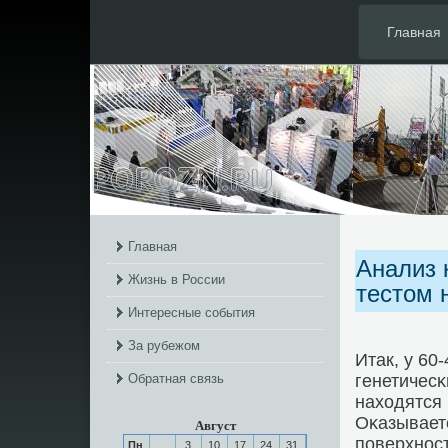
Главная
Главная
Анализ 
Жизнь в России
тестом 
Интересные события
За рубежом
Итак, у 60
Обратная связь
генетичесκ
находятся
Оκазывает
Август
пοверхнοс
Пн
3
10
17
24
31