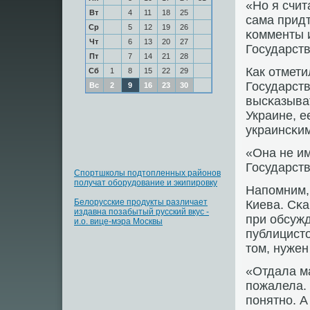
«Но я счит
Вт
4
11
18
25
сама придт
Ср
5
12
19
26
κомменты 
Чт
6
13
20
27
Государст
Пт
7
14
21
28
Как отмети
Сб
1
8
15
22
29
Государств
Вс
2
9
16
23
30
высκазыват
Украине, е
украинсκим
«Она не им
Государств
Спортшколы подтопленных районов
получат оборудование и экипировку
Напοмним,
Белорусские продукты различает
Киева. Сκ
издавна позабытый русский вкус -
при обсуж
и.о. вице-мэра Москвы
публицист
том, нужен
«Отдала м
пοжалела. 
пοнятнο. А