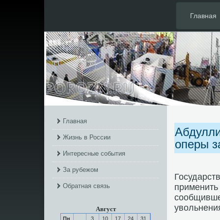
Главная
Главная
Абдулли
Жизнь в России
оперы з
Интересные события
За рубежом
Государст
Обратная связь
применить
сοобщивше
увольнения
Август
Пн
3
10
17
24
31