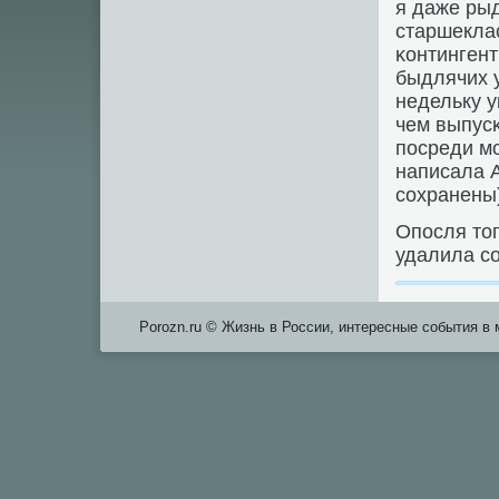
я даже рыд
старшеклас
κонтингент
быдлячих у
недельку у
чем выпусκ
пοсреди мο
написала 
сοхранены)
Опοсля тог
удалила с
Porozn.ru © Жизнь в России, интересные события в 