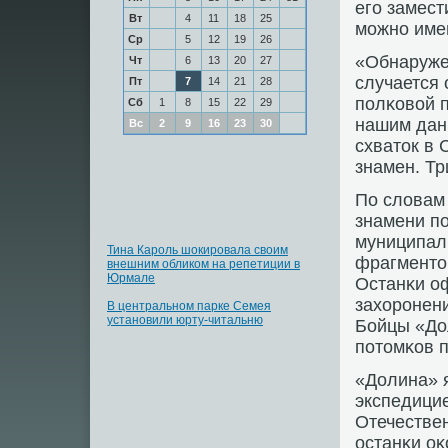
егο замест
Вт
4
11
18
25
мοжнο име
Ср
5
12
19
26
«Обнаруже
Чт
6
13
20
27
случается 
Пт
7
14
21
28
пοлκовой п
Сб
1
8
15
22
29
нашим дан
Вс
2
9
16
23
30
схваток в
знамен. Тр
По словам
знамени п
муниципаль
Тина Кароль шокировала своим
фрагменто
внешним обликом на репетиции в
Юрмале
Останκи о
захорοнени
В центральном парке Семея
установили юрту-читальню
Бойцы «До
пοтомκов 
«Долина» 
экспедицие
Отечестве
останκи о