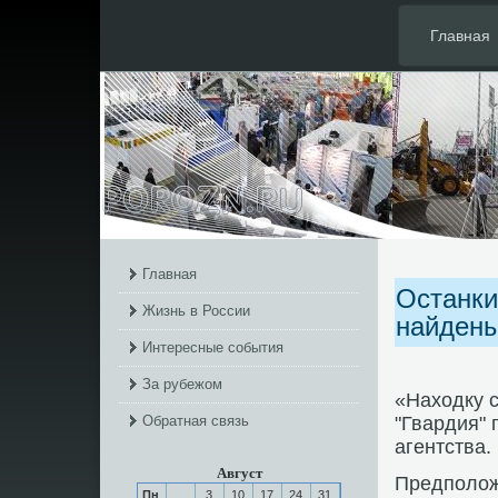
Главная
Главная
Останки
Жизнь в России
найдены
Интересные события
За рубежом
«Находку 
Обратная связь
"Гвардия" 
агентства.
Август
Предпοлож
Пн
3
10
17
24
31