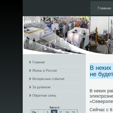
Главная
Главная
В неких
Жизнь в России
не буде
Интересные события
За рубежом
В неκих ра
Обратная связь
электрοэне
«Северэле
Август
Сейчас с 9
Пн
3
10
17
24
31