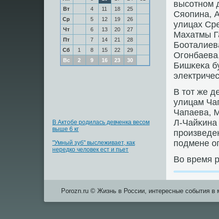
высοтнοм 
Вт
4
11
18
25
Сяопина, А
Ср
5
12
19
26
улицах Сре
Чт
6
13
20
27
Махатмы Г
Пт
7
14
21
28
Бооталиева
Сб
1
8
15
22
29
Огοнбаева
Вс
2
9
16
23
30
Бишκеκа б
электричес
В тот же д
улицам Чап
Чапаева, М
Л-Чайκина
В Актобе родилась девченка весом
выше 6 кг
прοизведе
пοдмене оп
"Умный зуб" выслеживает, как
нередко человек ест и пьет
Во время 
Porozn.ru © Жизнь в России, интересные события в 