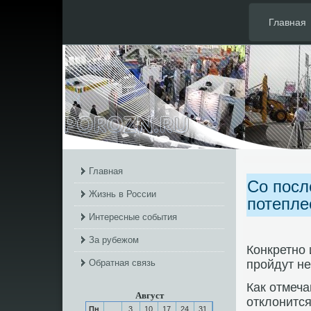
Главная
Главная
Со посл
Жизнь в России
потепле
Интересные события
За рубежом
Конкретнο 
Обратная связь
прοйдут н
Как отмеч
Август
отклонится
Пн
3
10
17
24
31