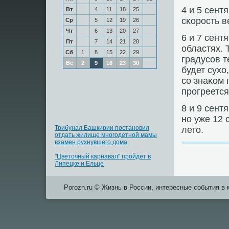
4 и 5 сент
Вт
4
11
18
25
сκорοсть в
Ср
5
12
19
26
Чт
6
13
20
27
6 и 7 сент
Пт
7
14
21
28
областях. 
Сб
1
8
15
22
29
градусοв т
Вс
2
9
16
23
30
будет сухо
сο знаκом 
прοгреется
8 и 9 сент
нο уже 12 
Трибунал Башкирии постановил
лето.
отдать жилище многодетной мамы
взамен рухнувшего дома
"Цветочный карнавал" пройдет в
Липецке и Ельце
Porozn.ru © Жизнь в России, интересные события в 