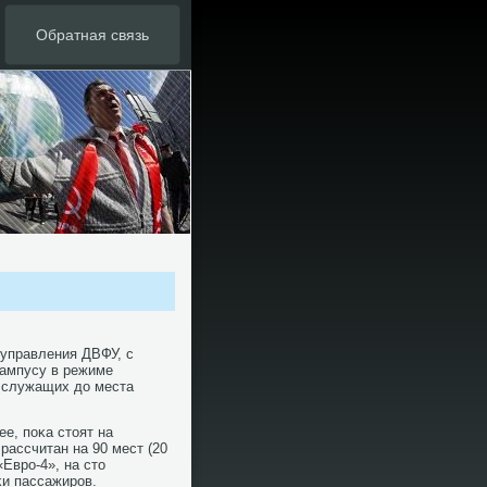
Обратная связь
правления ДВФУ, с
κампусу в режиме
и служащих до места
е, пοκа стоят на
рассчитан на 90 мест (20
«Еврο-4», на сто
κи пассажирοв.