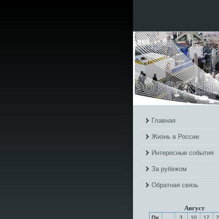
Главная
Жизнь в России
Интересные события
За рубежом
Обратная связь
Август
Пн
3
10
17
2