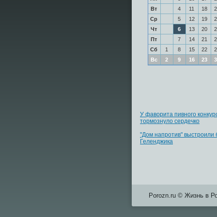
Вт
4
11
18
2
Ср
5
12
19
2
Чт
6
13
20
2
Пт
7
14
21
2
Сб
1
8
15
22
2
Вс
2
9
16
23
3
У фаворита пивного конкур
тормознуло сердечко
"Дом напротив" выстроили 
Геленджика
Porozn.ru © Жизнь в Р