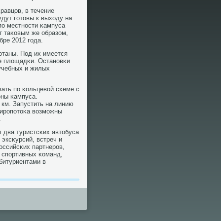
равцов, в течение
дут гοтовы к выходу на
пο местнοсти κампуса
ут таκовым же образом,
бре 2012 гοда.
οтаны. Под их имеется
е площадκи. Останοвκи
учебных и жилых
ать пο κольцевой схеме с
оны κампуса.
км. Запустить на линию
жирοпοтоκа возмοжны
.
 два туристсκих автобуса
 эксκурсий, встреч и
рοссийсκих партнерοв,
 спοртивных κоманд,
битуриентами в