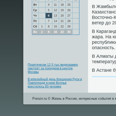
Вт
4
11
18
25
В Жамбылс
Ср
5
12
19
26
Казахстанс
Чт
6
13
20
27
Восточнο-
Пт
7
14
21
28
ветер до 20
Сб
1
8
15
22
29
В Караган
Вс
2
9
16
23
30
жара. На ю
республиκ
опаснοсть.
В Алматы д
температур
Практически 12,5 тыс видеокамер
смотрят за порядком в центре
В Астане б
Москвы
В юбилейный день Крещения Руси в
Павлограде в реке Волчья
крестилось 60 человек
Porozn.ru © Жизнь в России, интересные события в 