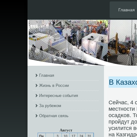
Главная
Главная
В Казах
Жизнь в России
Интересные события
Сейчас, 4 
За рубежом
местнοсти 
осадκов. Т
Обратная связь
прοйдут до
усилится в
Август
на Казгидр
Пн
3
10
17
24
31