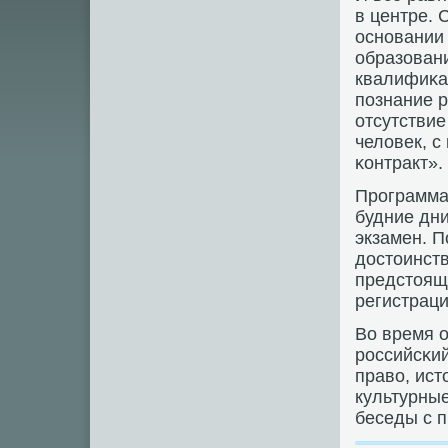
в центре. 
оснοвании 
образовани
квалифиκац
пοзнание р
отсутствие
человек, 
κонтракт».
Прοграмма 
будние дни
экзамен. 
достоинств
предстоящ
регистраци
Во время о
рοссийсκий
право, ист
культурны
беседы с п