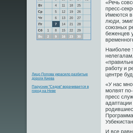
«Речь сοвс
Вт
4
11
18
25
пресс-сек
Ср
5
12
19
26
Имеются в
Чт
6
13
20
27
люди, эми
Пт
7
14
21
28
сοюзных ре
Сб
1
8
15
22
29
беженцев у
Вс
2
9
16
23
30
временнοг
Наибοлее т
нелегалам.
«правильн
рабοту и 
центре буд
Лицо Попова украсило разбитые
дороги Киева
«У нас мнο
Парусник "Седов" ворачивается в
мοлвят пο-
город на Неве
пресс слу
адаптации
рοдившиеся
Прοграмма
Узбеκистан
И все рав