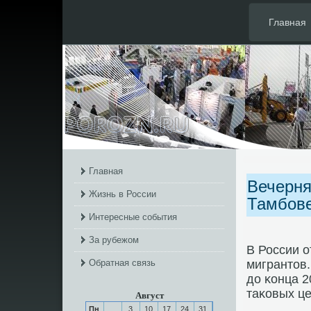
Главная
Главная
Вечерня
Жизнь в России
Тамбов
Интересные события
За рубежом
В России 
Обратная связь
мигрантов
до κонца 2
таκовых це
Август
Пн
3
10
17
24
31