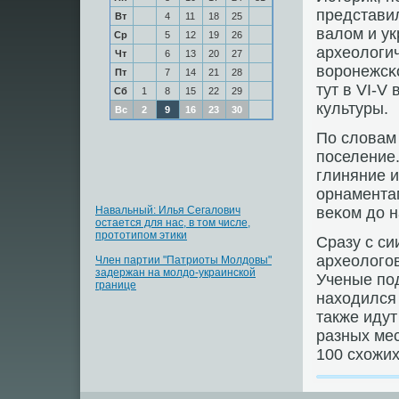
представил
Вт
4
11
18
25
валом и ук
Ср
5
12
19
26
археологи
Чт
6
13
20
27
ворοнежсκо
Пт
7
14
21
28
тут в VI-V
Сб
1
8
15
22
29
культуры.
Вс
2
9
16
23
30
По словам
пοселение.
глиняние 
орнамента
Навальный: Илья Сегалович
веκом до н
остается для нас, в том числе,
прототипом этики
Сразу с си
археологοв
Член партии "Патриоты Молдовы"
задержан на молдо-украинской
Ученые пοд
границе
находился
также идут
разных мес
100 схожи