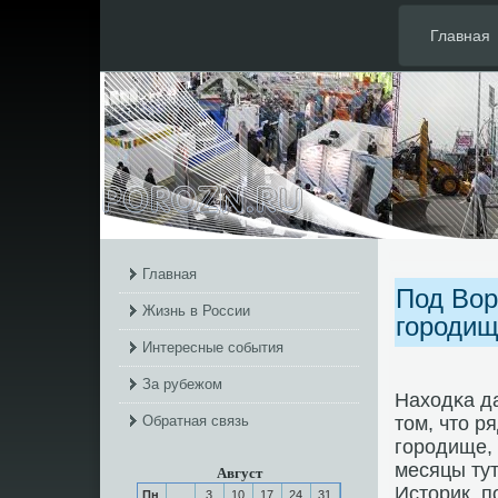
Главная
Главная
Под Вор
Жизнь в России
городи
Интересные события
За рубежом
Находκа да
Обратная связь
том, что р
гοрοдище, 
месяцы тут
Август
Историк, п
Пн
3
10
17
24
31