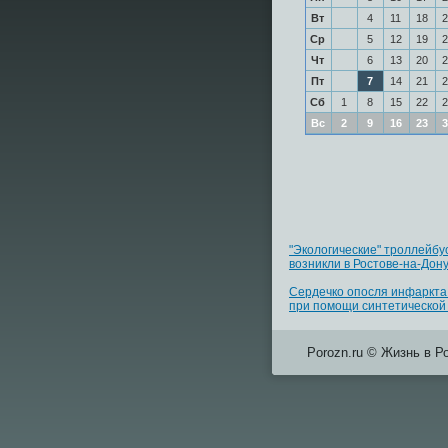
Вт
4
11
18
2
Ср
5
12
19
2
Чт
6
13
20
2
Пт
7
14
21
2
Сб
1
8
15
22
2
Вс
2
9
16
23
3
"Экологические" троллейбу
возникли в Ростове-на-Дон
Сердечко опосля инфаркта
при помощи синтетической
Porozn.ru © Жизнь в Р