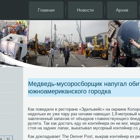
Главная
Новости
Архив
Медведь-мусоросборщик напугал оби
южноамериканского городка
Как поведали в ресторане «Эдельвейс» на окраине Колора
недельки их уже пару раз ночами навещал 1,8-метровый 
завлеченный запахом от объедков главенствующего блюда
рулета. Так как достать еду из контейнера он не мог, ме
стоя на задних лапах, выкатывал мусорный контейнер со 
Как докладывает The Denver Post, выкрав контейнер из р
4
31