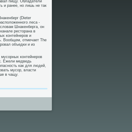
тавал пищу. Обладатели
ь и ранее, но лишь не так
акенберг (Dieter
расположенного леса -
 словам Шнакенберга, он
канале ресторана в
ых контейнеров и
ть. Вообщем, отмечает The
оровал объедки и из
в мусорных контейнеров
ок. Ежели медведь
опасность как для людей,
овать мусор, власти
ше в чащу.