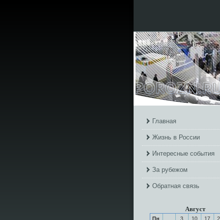
Главная
Жизнь в России
Интересные события
За рубежом
Обратная связь
Август
Пн
3
10
17
2