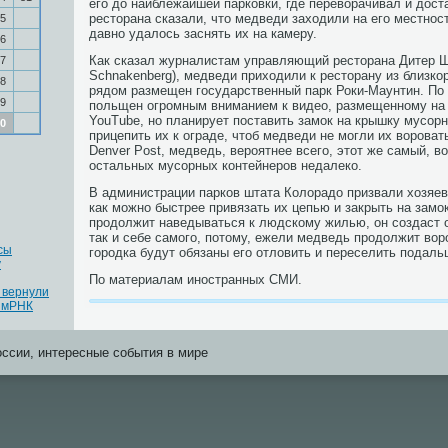
его до наиблежайшей парковки, где переворачивал и дос
ресторана сказали, что медведи заходили на его местност
5
давно удалось заснять их на камеру.
6
Как сказал журналистам управляющий ресторана Дитер Шн
7
Schnakenberg), медведи приходили к ресторану из близко
8
рядом размещен государственный парк Роки-Маунтин. По
9
польщен огромным вниманием к видео, размещенному на 
YouTube, но планирует поставить замок на крышку мусорн
0
прицепить их к ограде, чтоб медведи не могли их ворова
Denver Post, медведь, вероятнее всего, этот же самый, в
остальных мусорных контейнеров недалеко.
В администрации парков штата Колорадо призвали хозяе
как можно быстрее привязать их цепью и закрыть на зам
продолжит наведываться к людскому жилью, он создаст 
так и себе самого, потому, ежели медведь продолжит вор
сы
городка будут обязаны его отловить и переселить подаль
у
По материалам иностранных СМИ.
 вернули
 мРНК
оссии, интересные события в мире