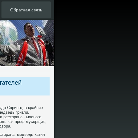
Обратная связь
тателей
до-Спрингс, в крайние
медведь гризли,
 ресторана - мясного
дведь как проф мусорщик,
двора.
есторана, медведь катил