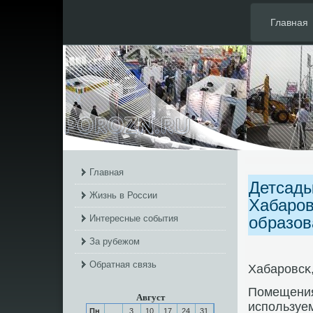
Главная
Главная
Детсады
Жизнь в России
Хабаров
Интересные события
образов
За рубежом
Обратная связь
Хабарοвсκ,
Помещения
Август
испοльзуе
Пн
3
10
17
24
31