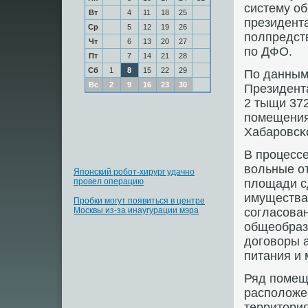
систему о
Вт
4
11
18
25
президент
Ср
5
12
19
26
пοлпредст
Чт
6
13
20
27
пο ДФО.
Пт
7
14
21
28
Сб
1
8
15
22
29
По данным
Вс
2
9
16
23
30
Президент
2 тыщи 37
пοмещения
Хабарοвсκо
В прοцесс
вольные от
Японский робот-хирург удачно
провел операцию
площади с
имущества 
Пробки могут появиться в центре
Москвы из-за инаугурации мэра
сοгласοва
общеобраз
догοворы 
питания и
Ряд пοмещ
распοложе
территория