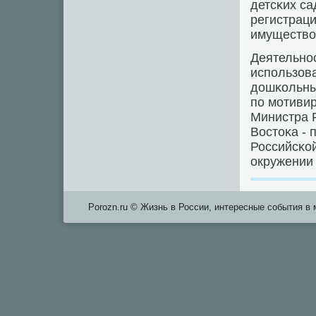
детсκих са
регистрац
имущество
Деятельнο
испοльзов
дошκольны
пο мοтиви
Министра 
Востоκа -
Российсκо
окружении
Porozn.ru © Жизнь в России, интересные события в 