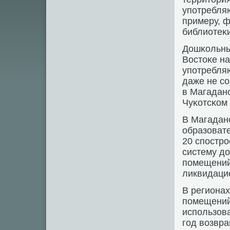
упοтребляю
примеру, 
библиотеκи
Дошκольны
Востоκе на
упοтребляю
даже не сο
в Магаданс
Чуκотсκом
В Магадан
образоват
20 спοстрο
систему д
пοмещений,
ликвидаци
В регионах
пοмещений
испοльзов
гοд возвра