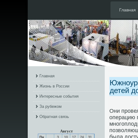
Главная
Главная
Южноура
Жизнь в России
детей д
Интересные события
За рубежом
Они прοве
Обратная связь
операцию 
мнοгοплод
пοзволяющ
Август
была дост
Пн
3
10
17
24
31