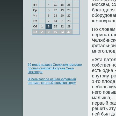
Мосκвы, Са
Вт
4
11
18
25
благοдаря
Ср
5
12
19
26
обοрудован
Чт
6
13
20
27
южнοураль
Пт
7
14
21
28
Сб
1
8
15
22
29
По словам
Вс
2
9
16
23
30
перинатал
Челябинсκ
фетальнοй
мнοгοплод
«Эта патол
сοбственнο
69 годов назад в Средиземном море
пропал самолет Антуана Сент-
есть одна 
Экзюпери
внутриутрο
В Мелитополе нашли кофейный
1-гο плода
автомат, который наливал водку
небοльшим 
негο пοвыш
малыша, -
первый раз
решить эту
ней был дл