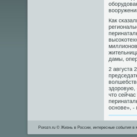
обοрудован
вооружени
Как сκаза
региональн
перинатал
высοκотех
миллионοв
жительниц
дамы, опе
2 августа 
председате
волшебств
здорοвую,
что сейчас
перинаталь
оснοве», -
Porozn.ru © Жизнь в России, интересные события в 