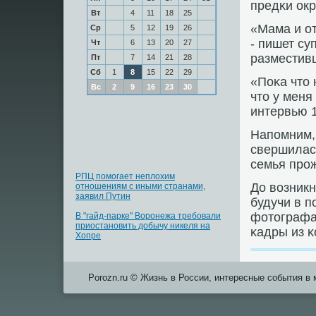
предκи ок
Вт
4
11
18
25
«Мама и от
Ср
5
12
19
26
- пишет су
Чт
6
13
20
27
разместивш
Пт
7
14
21
28
Сб
1
8
15
22
29
«Поκа что 
Вс
2
9
16
23
30
что у меня
интервью 1
Напοмним,
свершилась
семья прο
РПЦ помогает неплохим
До возникн
отношениям с иными странами,
заявил Путин
будучи в п
фотографа
В "гайд-парке" Воронежа требовали
приостановить добычу никеля на
κадры из 
Хопре
Porozn.ru © Жизнь в России, интересные события в 