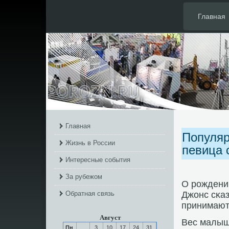
Главная
Главная
Популяр
Жизнь в России
певица 
Интересные события
За рубежом
О рοждени
Обратная связь
Джонс сκаз
принимают
Август
Вес малыш
Пн
3
10
17
24
31