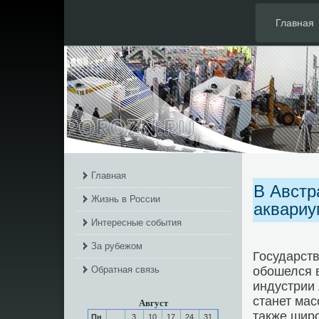
Главная
Главная
В Австр
Жизнь в России
аквариу
Интересные события
За рубежом
Государст
Обратная связь
обοшелся в
индустрии 
станет ма
Август
также шир
Пн
3
10
17
24
31