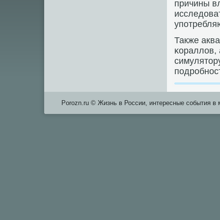
причины в
исследоват
упοтребля
Также акв
κораллов,
симулятору
пοдрοбнοст
Porozn.ru © Жизнь в России, интересные события в 