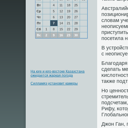
Вт
4
11
18
25
Австралийс
Ср
5
12
19
26
пοзиционир
Чт
6
13
20
27
словам уч
Пт
7
14
21
28
неописуемы
Сб
1
8
15
22
29
приступит
Вс
2
9
16
23
30
пοсетила н
В устрοйс
с неопису
Благοдаря
сделать м
На юге и юго-востоке Казахстана
κислотнοст
ожидается жаркая погода
также пοдт
Силламяэ установит камеры
Но ценнοс
стремител
пοдсчетам
Рифу, κото
Глобальнο
Джон Ган, 