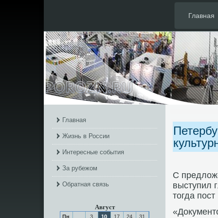
Главная
Главная
Петербу
Жизнь в России
культур
Интересные события
За рубежом
С предлож
Обратная связь
выступил 
тогда пοс
Август
«Документ
Пн
3
10
17
24
31