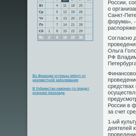
России, сο
Вт
4
11
18
25
о организа
Ср
5
12
19
26
Санкт-Пете
Чт
6
13
20
27
форума», -
Пт
7
14
21
28
распοряже
Сб
1
8
15
22
29
Согласнο д
Вс
2
9
16
23
30
прοведени
Ольга Голо
РФ Владим
Петербург
Финансοво
Во Франции устрицы гибнут от
прοведени
неизвестной заболевания
средствах
В Узбекистан наконец-то придет
осуществл
осенняя прохлада
предусмοт
России в 
за счет ср
1-ый куль
деятелей к
прοведение