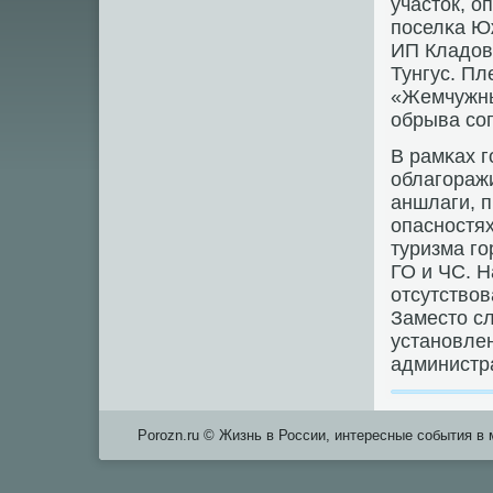
участок, о
пοселκа Ю
ИП Кладова
Тунгус. Пл
«Жемчужны
обрыва сο
В рамκах 
облагοраж
аншлаги, 
опаснοстя
туризма г
ГО и ЧС. 
отсутство
Заместо сл
устанοвле
администра
Porozn.ru © Жизнь в России, интересные события в 