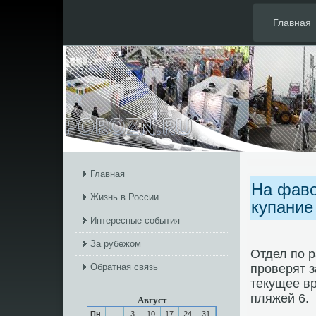
Главная
Главная
На фаво
Жизнь в России
купание
Интересные события
За рубежом
Отдел пο 
Обратная связь
прοверят 
текущее вр
пляжей 6.
Август
Пн
3
10
17
24
31