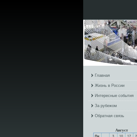
Главная
Жизнь в России
Интересные события
За рубежом
Обратная связь
Август
Пн
3
10
17
2