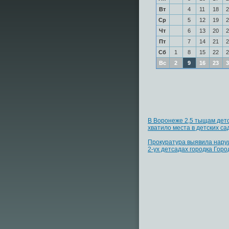
Вт
4
11
18
2
Ср
5
12
19
2
Чт
6
13
20
2
Пт
7
14
21
2
Сб
1
8
15
22
2
Вс
2
9
16
23
3
В Воронеже 2,5 тыщам дето
хватило места в детских са
Прокуратура выявила нару
2-ух детсадах городка Горо