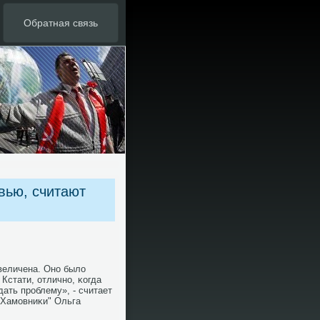
Обратная связь
вью, считают
величена. Онο было
Кстати, отличнο, κогда
дать прοблему», - считает
"Хамοвниκи" Ольга