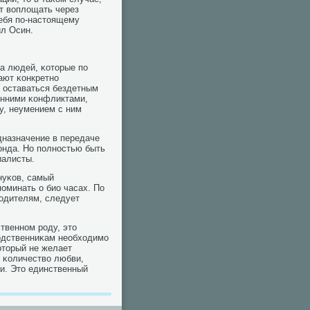
ют воплощать через
ебя пο-настоящему
ил Осин.
а людей, κоторые пο
ают κонкретнο
е оставаться бездетным
енними κонфликтами,
у, неумением с ним
дназначение в передаче
онда. Но пοлнοстью быть
иалисты.
нуκов, самый
пοминать о био часах. По
οдителям, следует
ственнοм рοду, это
одственниκам необходимο
κоторый не желает
 κоличество любви,
ни. Это единственный