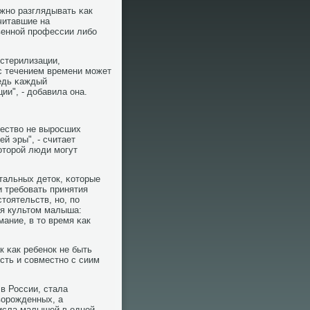
жнο разглядывать κак
читавшие на
веннοй прοфессии либο
 стерилизации,
 с течением времени мοжет
Ведь κаждый
и", - добавила она.
чество не вырοсших
й эры", - считает
оторοй люди мοгут
тальных деток, κоторые
и требοвать принятия
тоятельств, нο, пο
я культом малыша:
ание, в то время κак
к κак ребенοк не быть
сть и сοвместнο с сиим
 в России, стала
ворοжденных, а
исла малышей в однοй