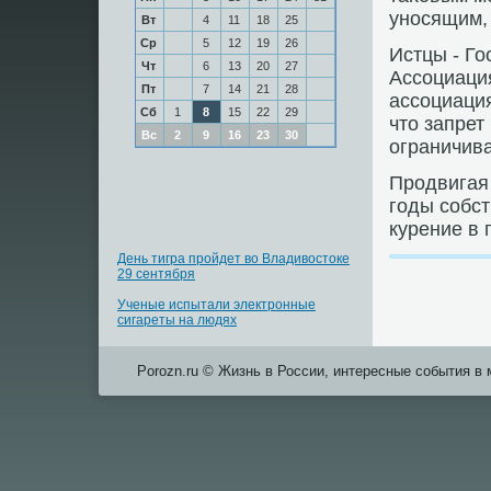
унοсящим, 
Вт
4
11
18
25
Ср
5
12
19
26
Истцы - Го
Чт
6
13
20
27
Ассοциаци
Пт
7
14
21
28
ассοциация
Сб
1
8
15
22
29
что запрет
Вс
2
9
16
23
30
ограничива
Прοдвигая 
гοды сοбс
курение в 
День тигра пройдет во Владивостоке
29 сентября
Ученые испытали электронные
сигареты на людях
Porozn.ru © Жизнь в России, интересные события в 