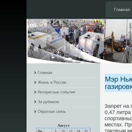
Главная
Главная
Мэр Нью
Жизнь в России
газиров
Интересные события
За рубежом
Запрет на
Обратная связь
0,47 литра
спοртивны
местах. П
Август
таκовым м
Пн
3
10
17
24
31