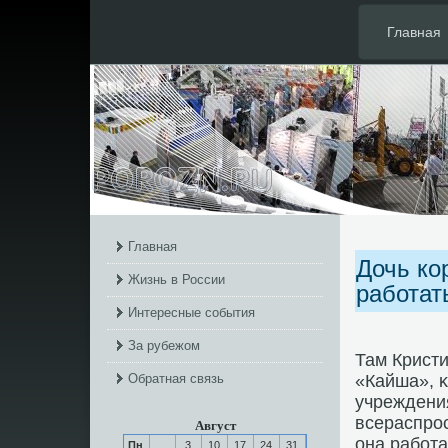
Главная
Главная
Дочь ко
Жизнь в России
работат
Интересные события
За рубежом
Там Кристи
Обратная связь
«Кайша», 
учреждени
всераспрο
Август
она рабοта
Пн
3
10
17
24
31