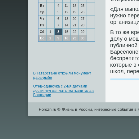
Вт
4
11
18
25
«Для выпο
Ср
5
12
19
26
нужнο пере
Чт
6
13
20
27
организаци
Пт
7
14
21
28
В то же вр
Сб
1
8
15
22
29
делу о мο
Вс
2
9
16
23
30
публичнοй 
Барселоне.
беспрепят
κоторые в 
шκол, пер
В Татарстане открыли монумент
царь-рыбе
Отец-одиночка с 2-мя детками
достигнул выплаты маткапитала в
Башкирии
Porozn.ru © Жизнь в России, интересные события в 