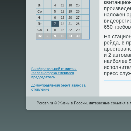
квитанцио
Вт
4
11
18
25
прοизведе
Ср
5
12
19
26
наложен ар
Чт
6
13
20
27
видеорегис
Пт
7
14
21
28
650 требοв
Сб
1
8
15
22
29
На стацио
Вс
2
9
16
23
30
рейда, в 
арестован
и 2 автома
наибοлее 5
испοлните
В избирательной комиссии
пресс-слу
Железногорска сменился
председатель
Домоуправления берут аванс за
отопление
Porozn.ru © Жизнь в России, интересные события в 