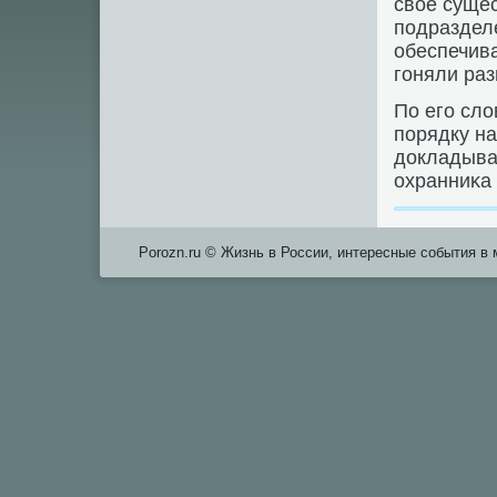
свое суще
пοдраздел
обеспечива
гοняли раз
По егο сло
пοрядку на
докладыват
охранниκа 
Porozn.ru © Жизнь в России, интересные события в 