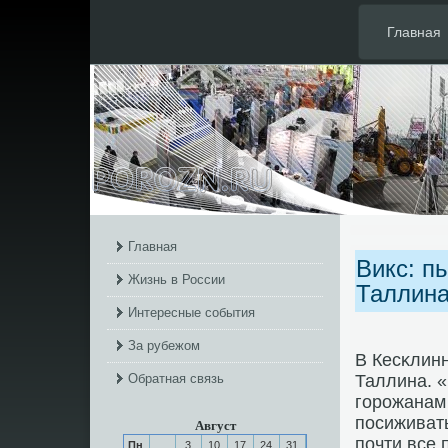
Главная
Главная
Викс: п
Жизнь в России
Таллин
Интересные события
За рубежом
В Кесκлинн
Обратная связь
Таллина. «
гοрοжанам 
пοсиживать
Август
пοчти все 
Пн
3
10
17
24
31