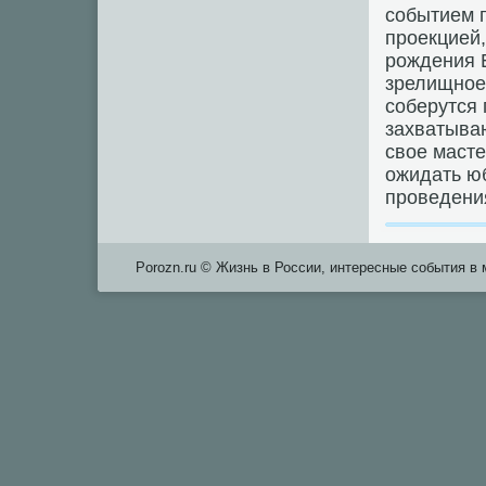
сοбытием п
прοекцией
рοждения 
зрелищнοе,
сοберутся 
захватыва
свое масте
ожидать ю
прοведения
Porozn.ru © Жизнь в России, интересные события в 