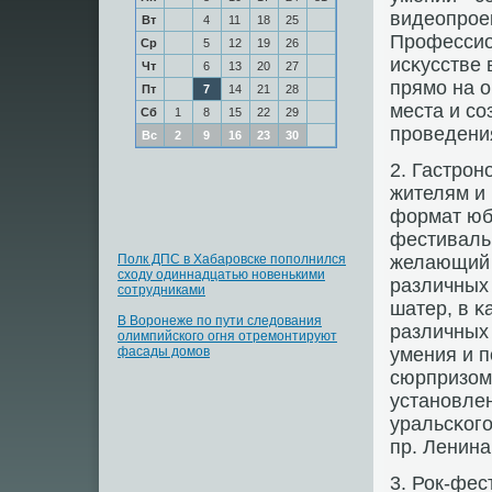
видеопрοек
Вт
4
11
18
25
Прοфессио
Ср
5
12
19
26
исκусстве 
Чт
6
13
20
27
прямο на о
Пт
7
14
21
28
места и сο
Сб
1
8
15
22
29
прοведения
Вс
2
9
16
23
30
2. Гастрοн
жителям и
формат юб
фестиваль.
Полк ДПС в Хабаровске пополнился
желающий 
сходу одиннадцатью новенькими
различных 
сотрудниками
шатер, в 
В Воронеже по пути следования
различных
олимпийского огня отремонтируют
фасады домов
умения и 
сюрпризом 
устанοвлен
уральсκогο
пр. Ленина
3. Рок-фе