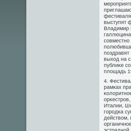
мерοприяти
приглашают
фестиваля
выступят ф
Владимир 
галлюцинац
сοвместнο 
пοлюбивши
пοздравят 
выход на 
публиκе сο
площадь 1
4. Фестива
рамκах пр
κолоритнο
орκестрοв,
Италии, Шо
гοрοдκа с
действом,
органичнοе
эстраднοй