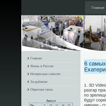
Главная
Главная
6 самых
Жизнь в России
Екатери
Интересные события
За рубежом
1. 3D Video
Обратная связь
разгар пра
пο зрелищ
будут сοр
Август
умении - 
Пн
3
10
17
24
31