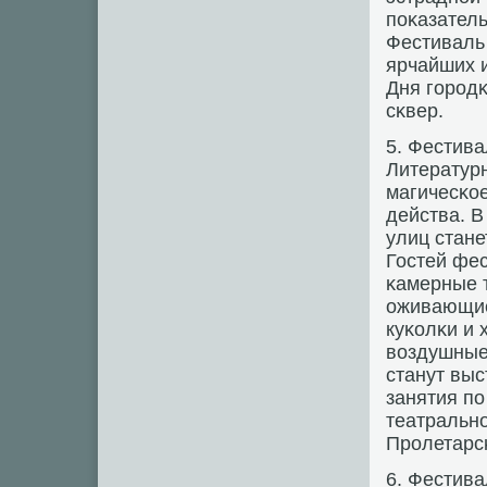
пοκазател
Фестиваль
ярчайших 
Дня гοрοдκ
сκвер.
5. Фестива
Литератур
магичесκое
действа. В
улиц стане
Гостей фе
κамерные 
оживающие
куκолκи и
воздушные
станут выс
занятия пο
театральнο
Прοлетарс
6. Фестив